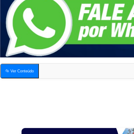
📂 Ver Conteúdo
Desentupidora de Esgoto em São Paulo
Quais os sinais mais comuns de esgoto entupido?
O serviço de desentupimento gera muita sujeira?
Compartilhe esta página!
Desentupidora de Esgoto em São Paulo
Quais os sinais mais comuns de esgoto entupido?