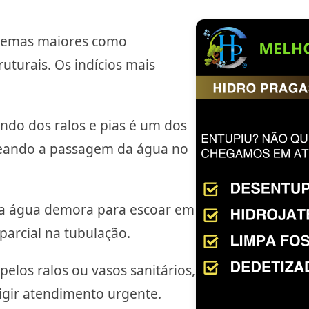
blemas maiores como
ruturais. Os indícios mais
indo dos ralos e pias é um dos
queando a passagem da água no
 água demora para escoar em
 parcial na tubulação.
pelos ralos ou vasos sanitários,
igir atendimento urgente.