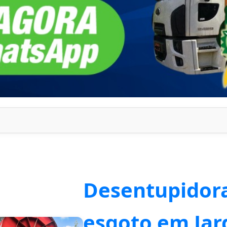
Desentupidora
esgoto em Ja