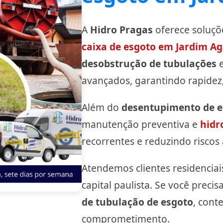
A
Hidro Pragas
oferece soluçõ
caixa de esgoto em Jardim A
desobstrução de tubulações
e
avançados, garantindo rapidez
Além do
desentupimento de e
manutenção preventiva e
hidr
recorrentes e reduzindo riscos 
Atendemos clientes residenciais
capital paulista. Se você prec
de tubulação de esgoto
, cont
comprometimento.