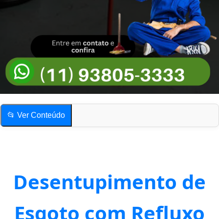
📂 Ver Conteúdo
O que é o refluxo de esgoto e como ele afeta o seu imóvel?
Atendimento emergencial para refluxo de esgoto
Compartilhe esta página!
Desentupimento de
O que é o refluxo de esgoto e como ele afeta o seu imóvel?
Atendimento emergencial para refluxo de esgoto
Esgoto com Refluxo