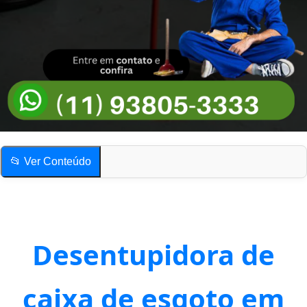
📂 Ver Conteúdo
Desentupidora de Esgoto em São Paulo
Quais os sinais mais comuns de esgoto entupido?
O serviço de desentupimento gera muita sujeira?
Desentupidora de
Compartilhe esta página!
Desentupidora de Esgoto em São Paulo
caixa de esgoto em
Quais os sinais mais comuns de esgoto entupido?