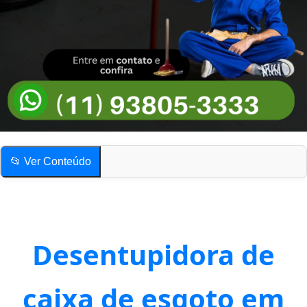
📂 Ver Conteúdo
Desentupidora de Esgoto em São Paulo
Quais os sinais mais comuns de esgoto entupido?
O serviço de desentupimento gera muita sujeira?
Desentupidora de
Compartilhe esta página!
Desentupidora de Esgoto em São Paulo
caixa de esgoto em
Quais os sinais mais comuns de esgoto entupido?