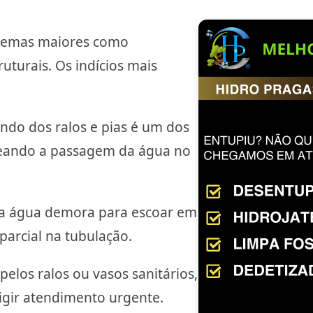
blemas maiores como
ruturais. Os indícios mais
indo dos ralos e pias é um dos
queando a passagem da água no
 água demora para escoar em
 parcial na tubulação.
pelos ralos ou vasos sanitários,
igir atendimento urgente.