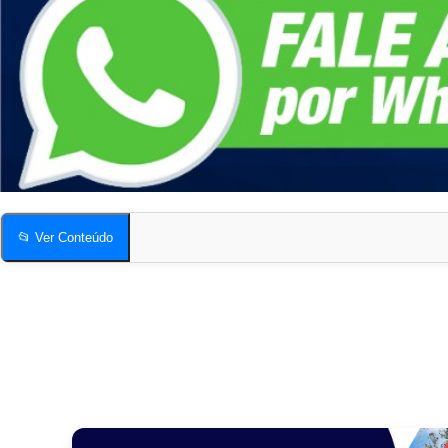
📂 Ver Conteúdo
Desentupidora de Esgoto em São Paulo
Quais os sinais mais comuns de esgoto entupido?
O serviço de desentupimento gera muita sujeira?
Compartilhe esta página!
Desentupidora de Esgoto em São Paulo
Quais os sinais mais comuns de esgoto entupido?