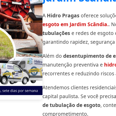
A
Hidro Pragas
oferece soluçõ
esgoto em Jardim Scândia.
. 
tubulações
e redes de esgoto
garantindo rapidez, segurança 
Além do
desentupimento de e
manutenção preventiva e
hidr
recorrentes e reduzindo riscos 
Atendemos clientes residenciais
capital paulista. Se você prec
de tubulação de esgoto
, cont
comprometimento.