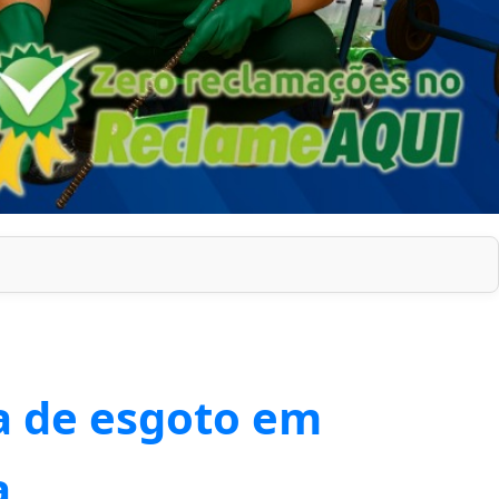
a de esgoto em
a