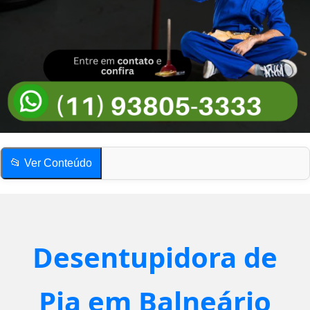
📂 Ver Conteúdo
Desentupidora de Pia em Desentupidora de Pia em Balneário
Mar Azul
Como saber se a pia está entupida?
Desentupidora de
Compartilhe esta página!
Desentupidora de Pia em Desentupidora de Pia em Balneário
Pia em Balneário
Mar Azul