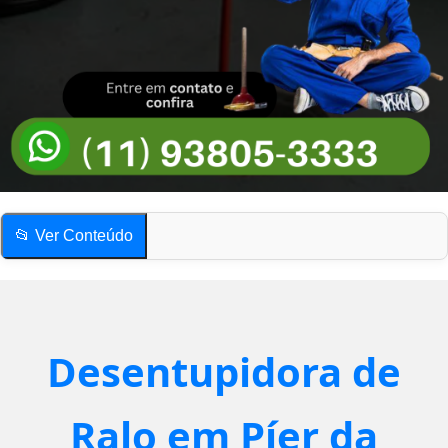
📂 Ver Conteúdo
Desentupidora de Ralo em Píer da Figueira
Como saber se o ralo está entupido?
Compartilhe esta página!
Desentupidora de
Desentupidora de Ralo em Píer da Figueira
Como saber se o ralo está entupido?
Ralo em Píer da