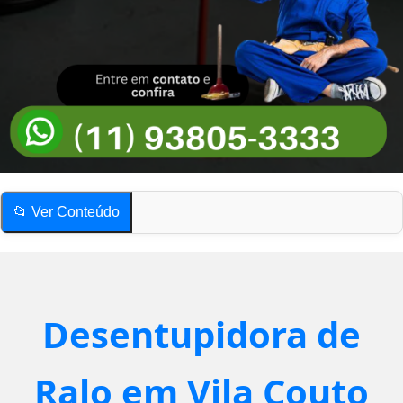
📂 Ver Conteúdo
Desentupidora de Ralo em Vila Couto
Como saber se o ralo está entupido?
Compartilhe esta página!
Desentupidora de
Desentupidora de Ralo em Vila Couto
Como saber se o ralo está entupido?
Ralo em Vila Couto