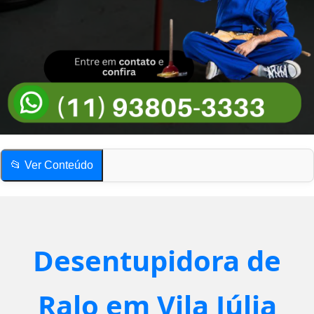
📂 Ver Conteúdo
Desentupidora de Ralo em Vila Júlia
Como saber se o ralo está entupido?
Compartilhe esta página!
Desentupidora de
Desentupidora de Ralo em Vila Júlia
Como saber se o ralo está entupido?
Ralo em Vila Júlia