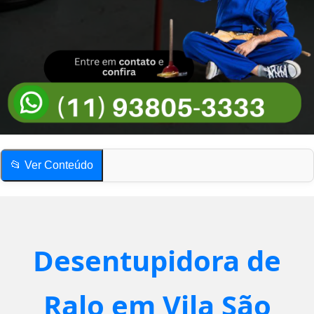
📂 Ver Conteúdo
Desentupidora de Ralo em Vila São Jorge
Como saber se o ralo está entupido?
Compartilhe esta página!
Desentupidora de
Desentupidora de Ralo em Vila São Jorge
Como saber se o ralo está entupido?
Ralo em Vila São