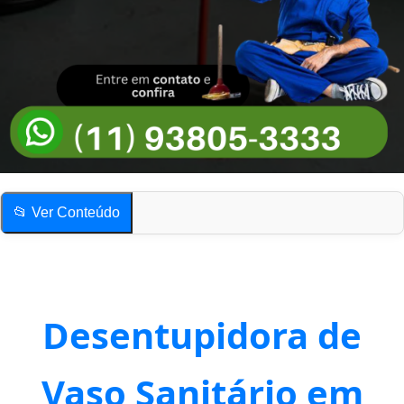
📂 Ver Conteúdo
Desentupidora de Vaso Sanitário em Pinheiros
Quais os sinais mais comuns de vaso sanitário entupido?
Compartilhe esta página!
Desentupidora de
Desentupidora de Vaso Sanitário em Pinheiros
Quais os sinais mais comuns de vaso sanitário entupido?
Vaso Sanitário em