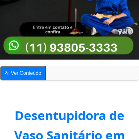
📂 Ver Conteúdo
Desentupidora de Vaso Sanitário em Porto Novo
Quais os sinais mais comuns de vaso sanitário entupido?
Compartilhe esta página!
Desentupidora de
Desentupidora de Vaso Sanitário em Porto Novo
Quais os sinais mais comuns de vaso sanitário entupido?
Vaso Sanitário em