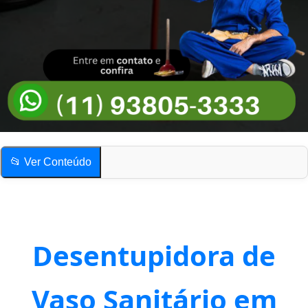
📂 Ver Conteúdo
Desentupidora de Vaso Sanitário em Topolândia
Quais os sinais mais comuns de vaso sanitário entupido?
Compartilhe esta página!
Desentupidora de
Desentupidora de Vaso Sanitário em Topolândia
Quais os sinais mais comuns de vaso sanitário entupido?
Vaso Sanitário em