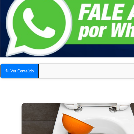
📂 Ver Conteúdo
Desentupidora de Vaso Sanitário em Vila Nova
Quais os sinais mais comuns de vaso sanitário entupido?
Compartilhe esta página!
Desentupidora de Vaso Sanitário em Vila Nova
Quais os sinais mais comuns de vaso sanitário entupido?