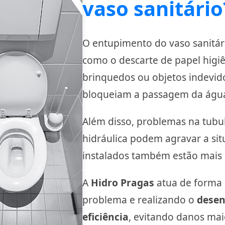
vaso sanitário
O entupimento do vaso sanitári
como o descarte de papel higiê
brinquedos ou objetos indevido
bloqueiam a passagem da água
Além disso, problemas na tubu
hidráulica podem agravar a sit
instalados também estão mais 
A
Hidro Pragas
atua de forma p
problema e realizando o
desen
eficiência
, evitando danos ma