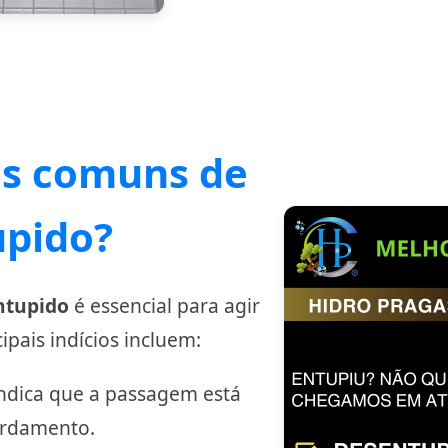
is comuns de
upido?
entupido
é essencial para agir
pais indícios incluem:
indica que a passagem está
ordamento.