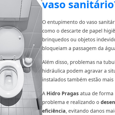
vaso sanitário
O entupimento do vaso sanitári
como o descarte de papel higiê
brinquedos ou objetos indevido
bloqueiam a passagem da água
Além disso, problemas na tubu
hidráulica podem agravar a sit
instalados também estão mais 
A
Hidro Pragas
atua de forma p
problema e realizando o
desen
eficiência
, evitando danos ma