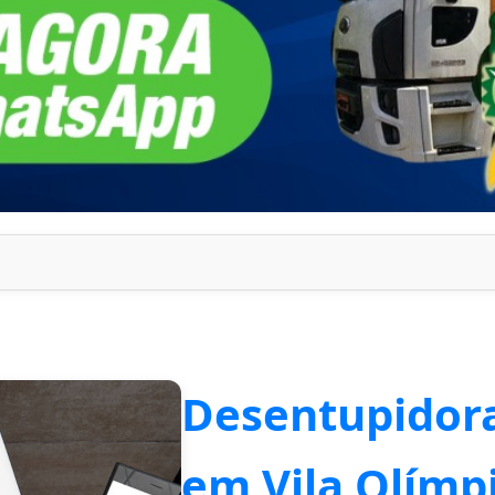
Desentupidora
em Vila Olímp