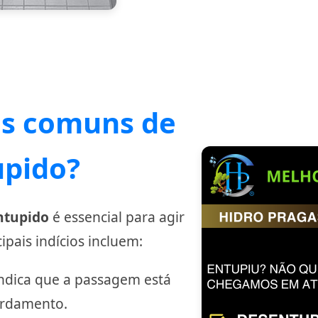
is comuns de
upido?
entupido
é essencial para agir
pais indícios incluem:
indica que a passagem está
ordamento.