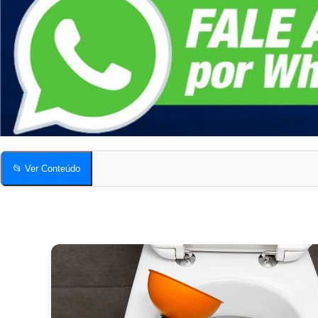
📂 Ver Conteúdo
Desentupidora de Vaso Sanitário em Vila Olímpia
Quais os sinais mais comuns de vaso sanitário entupido?
Compartilhe esta página!
Desentupidora de Vaso Sanitário em Vila Olímpia
Quais os sinais mais comuns de vaso sanitário entupido?