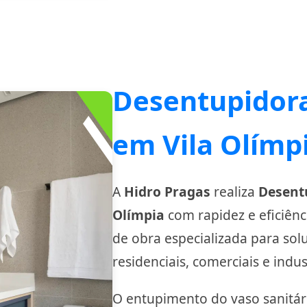
Desentupidora
em Vila Olímp
A
Hidro Pragas
realiza
Desentu
Olímpia
com rapidez e eficiên
de obra especializada para so
residenciais, comerciais e indust
O entupimento do vaso sanit